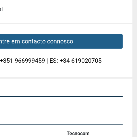
al
ntre em contacto connosco
 +351 966999459 | ES: +34 619020705
Tecnocom