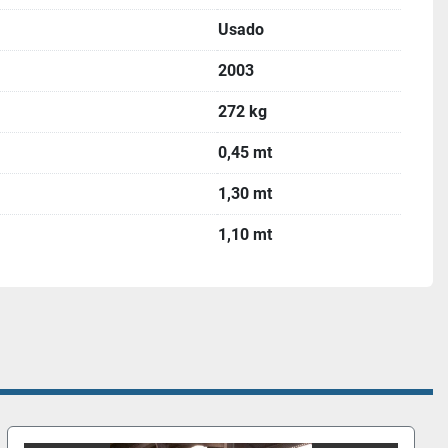
Usado
2003
272 kg
0,45 mt
1,30 mt
1,10 mt