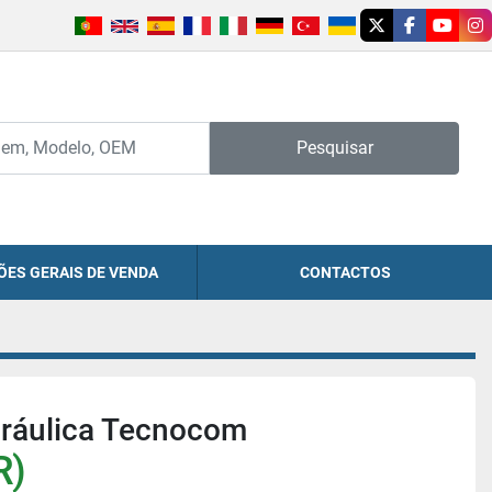
twitter
facebook
youtu
in
Pesquisar
ÕES GERAIS DE VENDA
CONTACTOS
dráulica Tecnocom
R)