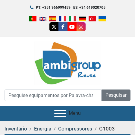
PT: +351 966999459 | ES: +34 619020705
twitter
facebook
youtube
instagram
Pesquisar
Menu
Inventário
Energia
Compressores
G1003