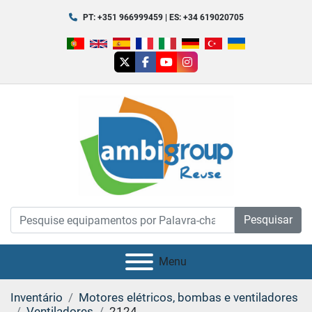
PT: +351 966999459 | ES: +34 619020705
twitter
facebook
youtube
instagram
Pesquisar
Menu
Inventário
Motores elétricos, bombas e ventiladores
Ventiladores
2124