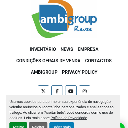
INVENTÁRIO
NEWS
EMPRESA
CONDIÇÕES GERAIS DE VENDA
CONTACTOS
AMBIGROUP
PRIVACY POLICY
twitter
facebook
youtube
instagram
Usamos cookies para aprimorar sua experiência de navegação,
Machinio System
website por
Machinio
veicular anúncios ou conteúdos personalizados e analisar nosso
tráfego. Ao clicar em "Aceitar tudo", você concorda com o uso de
Manage Cookies
cookies. Leia mais sobre
Política de Privacidade
.
Aceitar
Rejeitar
Saber mais