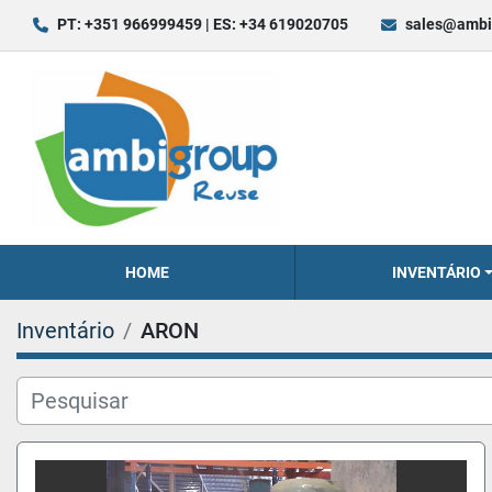
PT: +351 966999459 | ES: +34 619020705
sales@ambi
HOME
INVENTÁRIO
Inventário
ARON