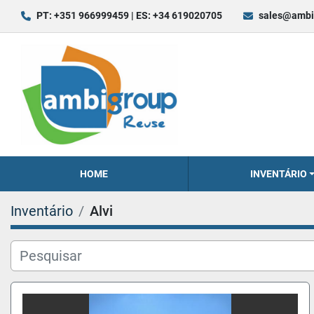
PT: +351 966999459 | ES: +34 619020705
sales@ambi
HOME
INVENTÁRIO
Inventário
Alvi