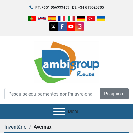
PT: +351 966999459 | ES: +34 619020705
twitter
facebook
youtube
instagram
Pesquisar
Menu
Inventário
Avemax