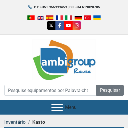
PT: +351 966999459 | ES: +34 619020705
twitter
facebook
youtube
instagram
Pesquisar
Menu
Inventário
Kasto