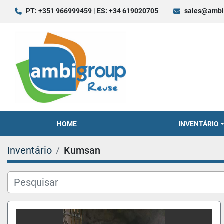
PT: +351 966999459 | ES: +34 619020705
sales@ambi
HOME
INVENTÁRIO
Inventário
Kumsan