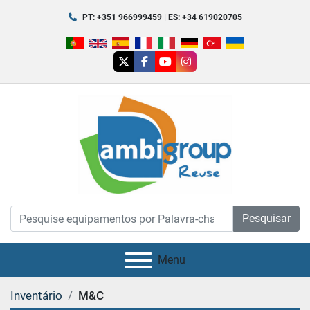
PT: +351 966999459 | ES: +34 619020705
twitter
facebook
youtube
instagram
Pesquisar
Menu
Inventário
M&C