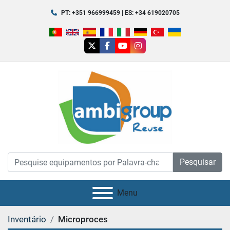
PT: +351 966999459 | ES: +34 619020705
twitter
facebook
youtube
instagram
Pesquisar
Menu
Inventário
Microproces