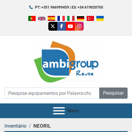
PT: +351 966999459 | ES: +34 619020705
twitter
facebook
youtube
instagram
Pesquisar
Menu
Inventário
NEORIL