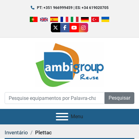
PT: +351 966999459 | ES: +34 619020705
twitter
facebook
youtube
instagram
Pesquisar
Menu
Inventário
Plettac