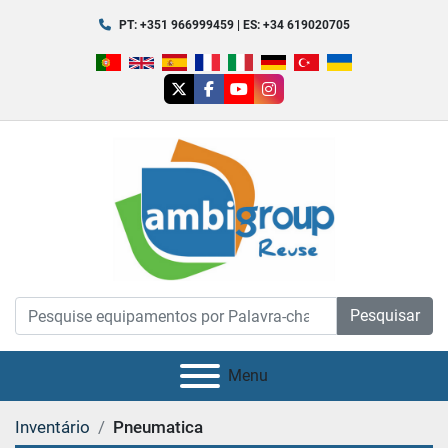
PT: +351 966999459 | ES: +34 619020705
twitter
facebook
youtube
instagram
Pesquisar
Menu
Inventário
Pneumatica