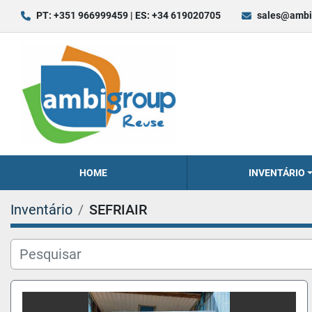
PT: +351 966999459 | ES: +34 619020705
sales@ambi
HOME
INVENTÁRIO
Inventário
SEFRIAIR