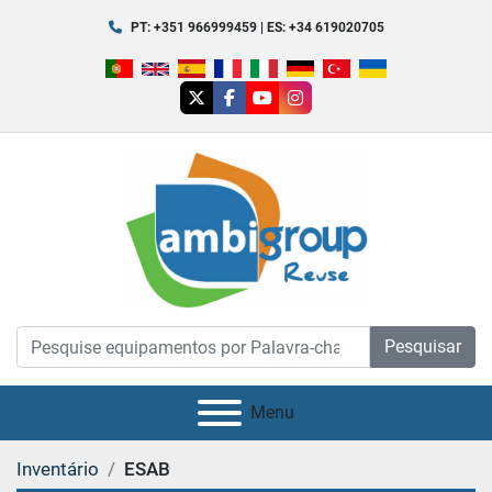
PT: +351 966999459 | ES: +34 619020705
twitter
facebook
youtube
instagram
Pesquisar
Menu
Inventário
ESAB