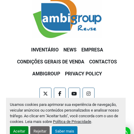
INVENTÁRIO
NEWS
EMPRESA
CONDIÇÕES GERAIS DE VENDA
CONTACTOS
AMBIGROUP
PRIVACY POLICY
twitter
facebook
youtube
instagram
Usamos cookies para aprimorar sua experiência de navegação,
Machinio System
website por
Machinio
veicular anúncios ou conteúdos personalizados e analisar nosso
tráfego. Ao clicar em "Aceitar tudo", você concorda com o uso de
Manage Cookies
cookies. Leia mais sobre
Política de Privacidade
.
Aceitar
Rejeitar
Saber mais