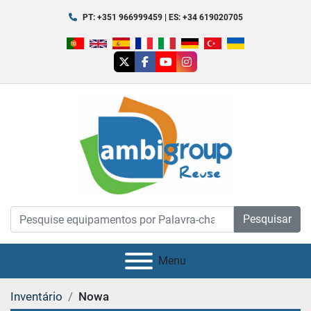
PT: +351 966999459 | ES: +34 619020705
twitter
facebook
youtube
instagram
Pesquisar
Menu
Inventário
Nowa