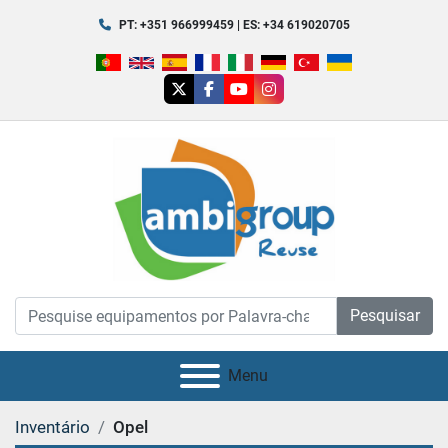
PT: +351 966999459 | ES: +34 619020705
twitter
facebook
youtube
instagram
Pesquisar
Menu
Inventário
Opel