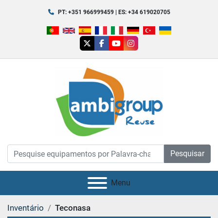
PT: +351 966999459 | ES: +34 619020705
twitter
facebook
youtube
instagram
Pesquisar
Menu
Inventário
Teconasa